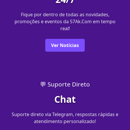
Fique por dentro de todas as novidades,
promoções e eventos da 57Ak.Com em tempo
real!
Ver Notícias
💬 Suporte Direto
Chat
Suporte direto via Telegram, respostas rápidas e
atendimento personalizado!