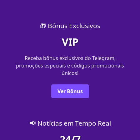
🎁 Bônus Exclusivos
VIP
Receba bônus exclusivos do Telegram,
promoções especiais e códigos promocionais
únicos!
Ver Bônus
📢 Notícias em Tempo Real
24/7