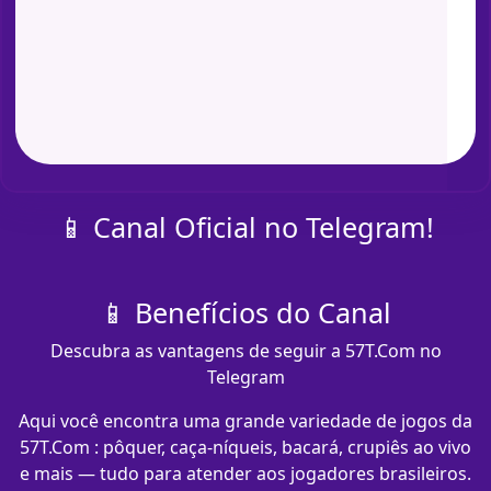
📱 Canal Oficial no Telegram!
📱 Benefícios do Canal
Descubra as vantagens de seguir a 57T.Com no
Telegram
Aqui você encontra uma grande variedade de jogos da
57T.Com : pôquer, caça-níqueis, bacará, crupiês ao vivo
e mais — tudo para atender aos jogadores brasileiros.