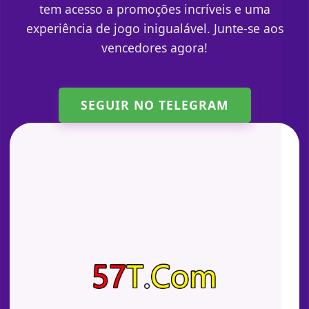
tem acesso a promoções incríveis e uma
experiência de jogo inigualável. Junte-se aos
vencedores agora!
SEGUIR NO TELEGRAM