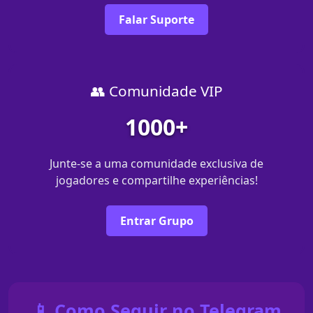
Falar Suporte
👥 Comunidade VIP
1000+
Junte-se a uma comunidade exclusiva de
jogadores e compartilhe experiências!
Entrar Grupo
📱 Como Seguir no Telegram