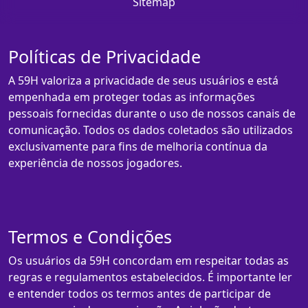
Sitemap
Políticas de Privacidade
A 59H valoriza a privacidade de seus usuários e está
empenhada em proteger todas as informações
pessoais fornecidas durante o uso de nossos canais de
comunicação. Todos os dados coletados são utilizados
exclusivamente para fins de melhoria contínua da
experiência de nossos jogadores.
Termos e Condições
Os usuários da 59H concordam em respeitar todas as
regras e regulamentos estabelecidos. É importante ler
e entender todos os termos antes de participar de