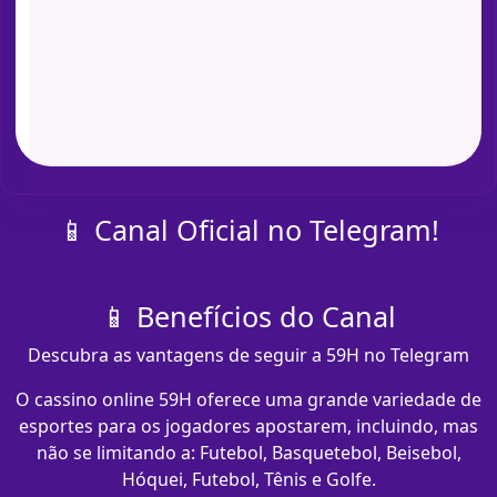
📱 Canal Oficial no Telegram!
📱 Benefícios do Canal
Descubra as vantagens de seguir a 59H no Telegram
O cassino online 59H oferece uma grande variedade de
esportes para os jogadores apostarem, incluindo, mas
não se limitando a: Futebol, Basquetebol, Beisebol,
Hóquei, Futebol, Tênis e Golfe.