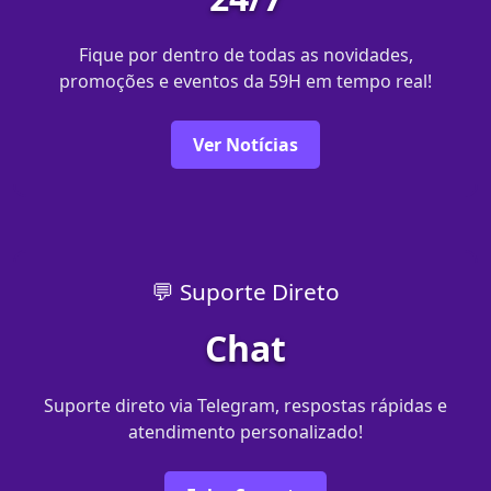
Fique por dentro de todas as novidades,
promoções e eventos da 59H em tempo real!
Ver Notícias
💬 Suporte Direto
Chat
Suporte direto via Telegram, respostas rápidas e
atendimento personalizado!