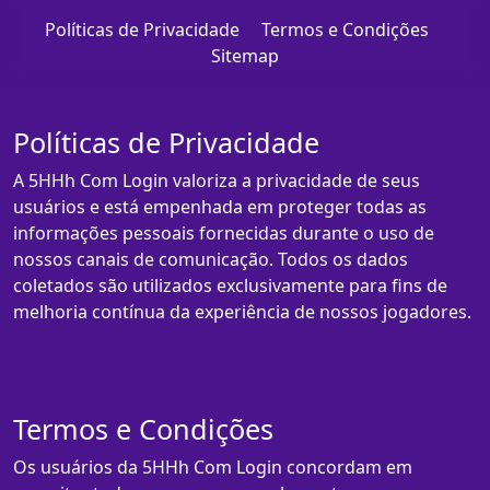
Políticas de Privacidade
Termos e Condições
Sitemap
Políticas de Privacidade
A 5HHh Com Login valoriza a privacidade de seus
usuários e está empenhada em proteger todas as
informações pessoais fornecidas durante o uso de
nossos canais de comunicação. Todos os dados
coletados são utilizados exclusivamente para fins de
melhoria contínua da experiência de nossos jogadores.
Termos e Condições
Os usuários da 5HHh Com Login concordam em