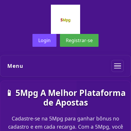
Login
Registrar-se
Menu
📱 5Mpg A Melhor Plataforma
de Apostas
Cadastre-se na 5Mpg para ganhar bônus no
cadastro e em cada recarga. Com a 5Mpg, você