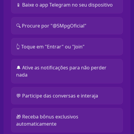
📱 Baixe o app Telegram no seu dispositivo
🔍 Procure por "@5MpgOficial"
👆 Toque em "Entrar" ou "Join"
🔔 Ative as notificações para não perder
nada
💬 Participe das conversas e interaja
🎁 Receba bônus exclusivos
automaticamente