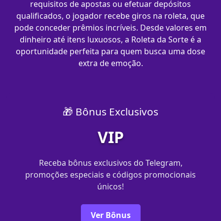
requisitos de apostas ou efetuar depósitos
qualificados, o jogador recebe giros na roleta, que
pode conceder prêmios incríveis. Desde valores em
dinheiro até itens luxuosos, a Roleta da Sorte é a
oportunidade perfeita para quem busca uma dose
extra de emoção.
🎁 Bônus Exclusivos
VIP
Receba bônus exclusivos do Telegram,
promoções especiais e códigos promocionais
únicos!
Ver Bônus