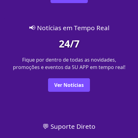
📢 Notícias em Tempo Real
24/7
Fique por dentro de todas as novidades,
promoções e eventos da 5U APP em tempo real!
Ver Notícias
💬 Suporte Direto