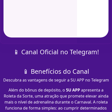
📱 Canal Oficial no Telegram!
📱 Benefícios do Canal
Descubra as vantagens de seguir a 5U APP no Telegram
Além do bônus de depósito, o
5U APP
apresenta a
Roleta da Sorte, uma atração que promete elevar ainda
mais o nível de adrenalina durante o Carnaval. A roleta
funciona de forma simples: ao cumprir determinados