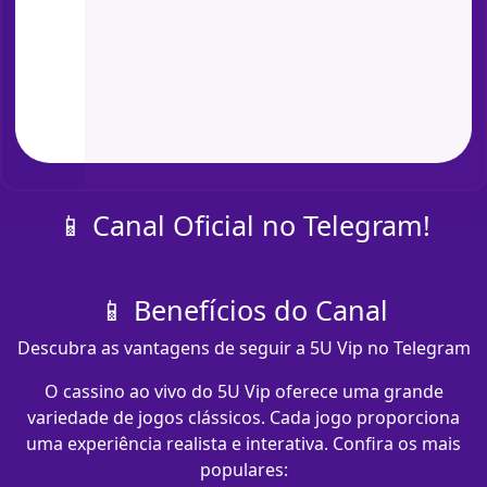
📱 Canal Oficial no Telegram!
📱 Benefícios do Canal
Descubra as vantagens de seguir a 5U Vip no Telegram
O cassino ao vivo do 5U Vip oferece uma grande
variedade de jogos clássicos. Cada jogo proporciona
uma experiência realista e interativa. Confira os mais
populares: