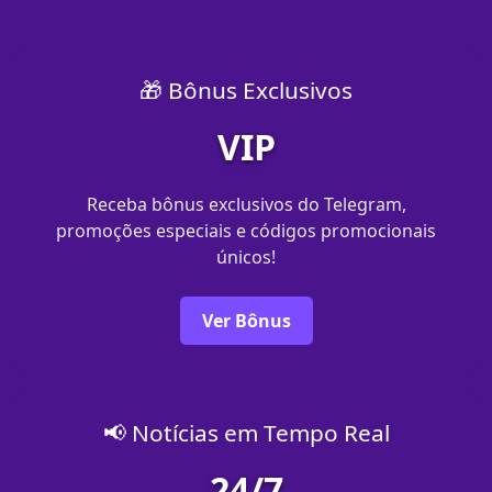
🎁 Bônus Exclusivos
VIP
Receba bônus exclusivos do Telegram,
promoções especiais e códigos promocionais
únicos!
Ver Bônus
📢 Notícias em Tempo Real
24/7