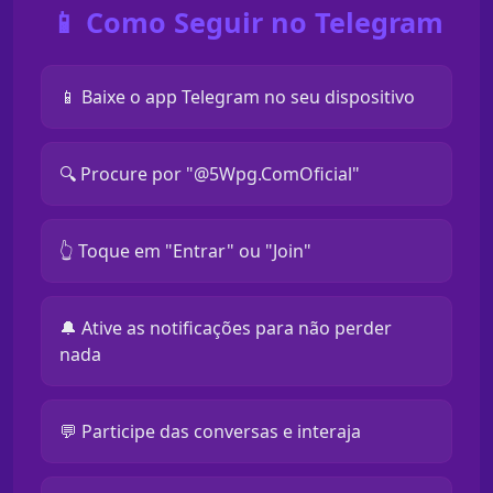
📱 Como Seguir no Telegram
📱 Baixe o app Telegram no seu dispositivo
🔍 Procure por "@5Wpg.ComOficial"
👆 Toque em "Entrar" ou "Join"
🔔 Ative as notificações para não perder
nada
💬 Participe das conversas e interaja