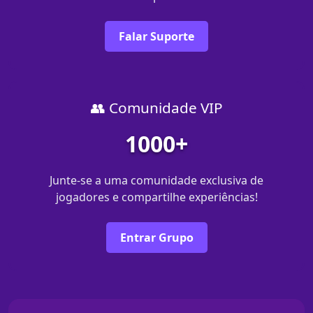
Falar Suporte
👥 Comunidade VIP
1000+
Junte-se a uma comunidade exclusiva de
jogadores e compartilhe experiências!
Entrar Grupo