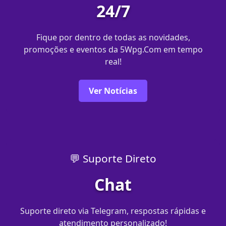
24/7
Fique por dentro de todas as novidades,
promoções e eventos da 5Wpg.Com em tempo
real!
Ver Notícias
💬 Suporte Direto
Chat
Suporte direto via Telegram, respostas rápidas e
atendimento personalizado!