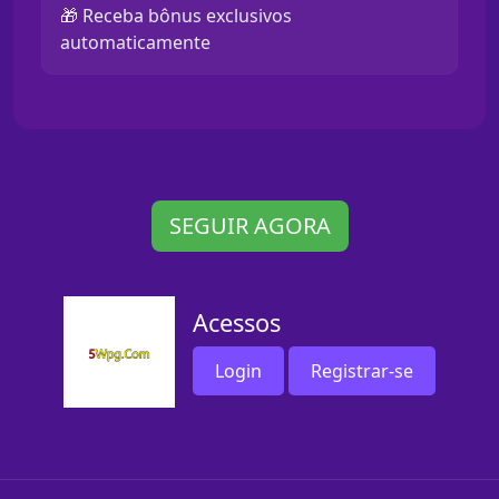
🎁 Receba bônus exclusivos
automaticamente
SEGUIR AGORA
Acessos
Login
Registrar-se