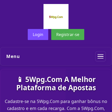
Login
Registrar-se
Menu
📱 5Wpg.Com A Melhor
Plataforma de Apostas
Cadastre-se na 5Wpg.Com para ganhar bônus no
cadastro e em cada recarga. Com a 5Wpg.Com,