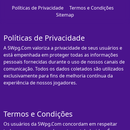
Políticas de Privacidade
Termos e Condições
Sitemap
Políticas de Privacidade
A 5Wpg.Com valoriza a privacidade de seus usuários e
está empenhada em proteger todas as informações
pessoais fornecidas durante o uso de nossos canais de
comunicação. Todos os dados coletados são utilizados
exclusivamente para fins de melhoria contínua da
experiência de nossos jogadores.
Termos e Condições
Os usuários da 5Wpg.Com concordam em respeitar