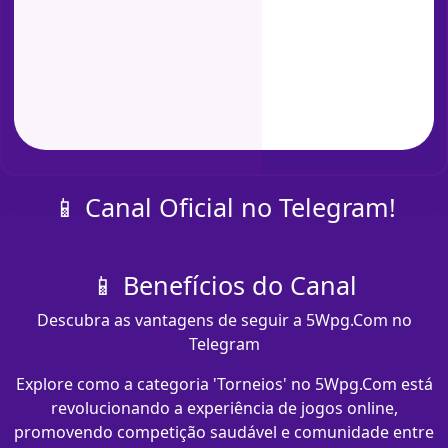
📱 Canal Oficial no Telegram!
📱 Benefícios do Canal
Descubra as vantagens de seguir a 5Wpg.Com no
Telegram
Explore como a categoria 'Torneios' no 5Wpg.Com está
revolucionando a experiência de jogos online,
promovendo competição saudável e comunidade entre