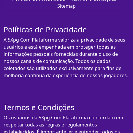
Sitemap
Políticas de Privacidade
A 5Xpg Com Plataforma valoriza a privacidade de seus
usuários e está empenhada em proteger todas as
informações pessoais fornecidas durante o uso de
nossos canais de comunicação. Todos os dados
coletados são utilizados exclusivamente para fins de
melhoria contínua da experiência de nossos jogadores.
Termos e Condições
Os usuários da 5Xpg Com Plataforma concordam em
respeitar todas as regras e regulamentos
estabelecidos. É importante ler e entender todos os