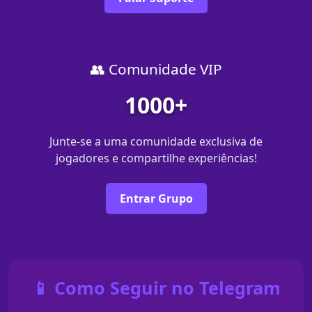
👥 Comunidade VIP
1000+
Junte-se a uma comunidade exclusiva de
jogadores e compartilhe experiências!
Entrar Grupo
📱 Como Seguir no Telegram