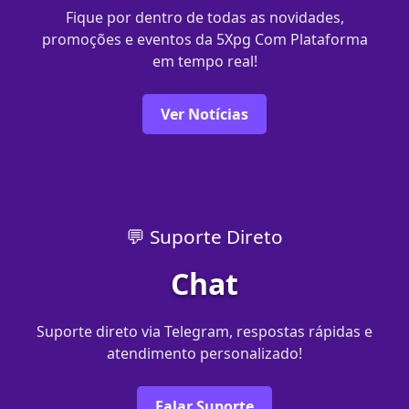
Fique por dentro de todas as novidades,
promoções e eventos da 5Xpg Com Plataforma
em tempo real!
Ver Notícias
💬 Suporte Direto
Chat
Suporte direto via Telegram, respostas rápidas e
atendimento personalizado!
Falar Suporte