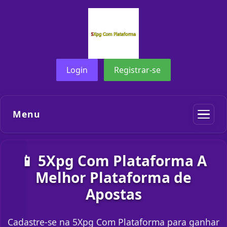
Login
Registrar-se
Menu
📱 5Xpg Com Plataforma A
Melhor Plataforma de
Apostas
Cadastre-se na 5Xpg Com Plataforma para ganhar