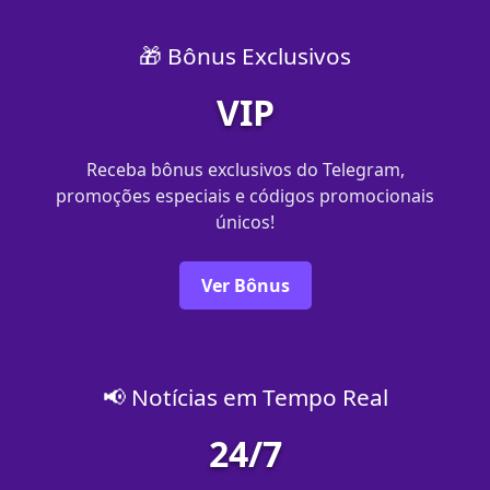
🎁 Bônus Exclusivos
VIP
Receba bônus exclusivos do Telegram,
promoções especiais e códigos promocionais
únicos!
Ver Bônus
📢 Notícias em Tempo Real
24/7