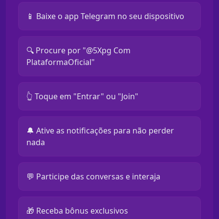
📱 Baixe o app Telegram no seu dispositivo
🔍 Procure por "@5Xpg Com
PlataformaOficial"
👆 Toque em "Entrar" ou "Join"
🔔 Ative as notificações para não perder
nada
💬 Participe das conversas e interaja
🎁 Receba bônus exclusivos