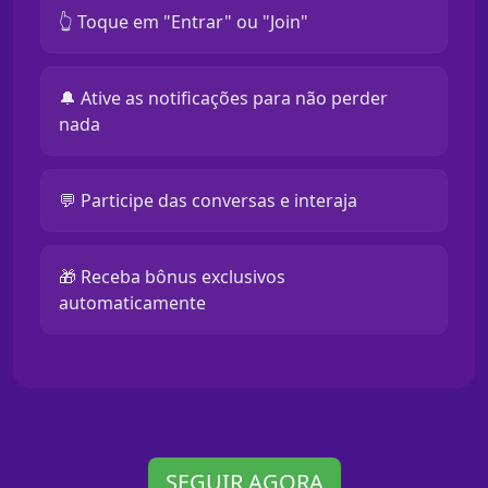
👆 Toque em "Entrar" ou "Join"
🔔 Ative as notificações para não perder
nada
💬 Participe das conversas e interaja
🎁 Receba bônus exclusivos
automaticamente
SEGUIR AGORA