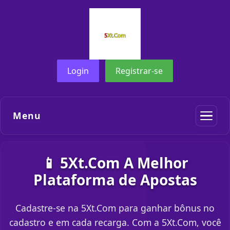
Login
Registrar-se
Menu
📱 5Xt.Com A Melhor
Plataforma de Apostas
Cadastre-se na 5Xt.Com para ganhar bônus no
cadastro e em cada recarga. Com a 5Xt.Com, você