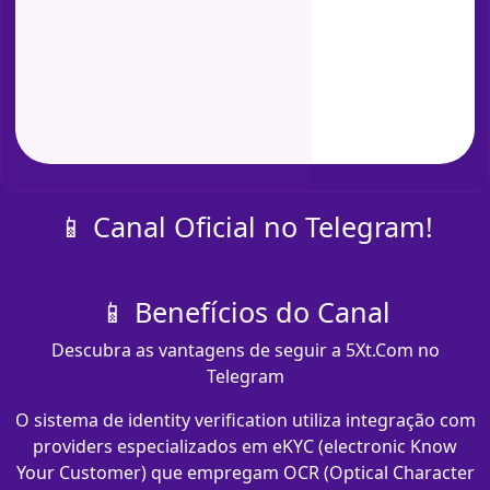
📱 Canal Oficial no Telegram!
📱 Benefícios do Canal
Descubra as vantagens de seguir a 5Xt.Com no
Telegram
O sistema de identity verification utiliza integração com
providers especializados em eKYC (electronic Know
Your Customer) que empregam OCR (Optical Character