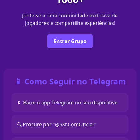
Junte-se a uma comunidade exclusiva de
jogadores e compartilhe experiências!
Entrar Grupo
📱 Como Seguir no Telegram
📱 Baixe o app Telegram no seu dispositivo
🔍 Procure por "@5Xt.ComOficial"