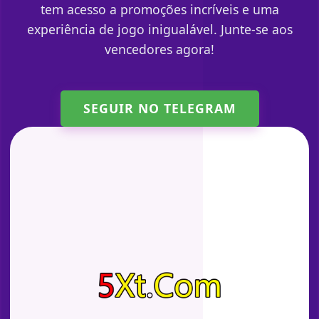
tem acesso a promoções incríveis e uma
experiência de jogo inigualável. Junte-se aos
vencedores agora!
SEGUIR NO TELEGRAM