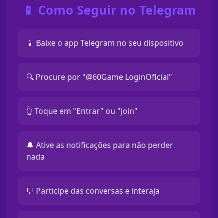
📱 Como Seguir no Telegram
📱 Baixe o app Telegram no seu dispositivo
🔍 Procure por "@60Game LoginOficial"
👆 Toque em "Entrar" ou "Join"
🔔 Ative as notificações para não perder
nada
💬 Participe das conversas e interaja