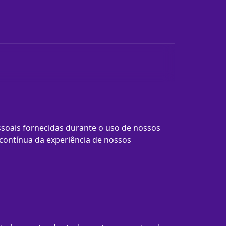
ssoais fornecidas durante o uso de nossos
 contínua da experiência de nossos