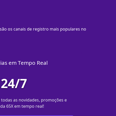
 são os canais de registro mais populares no
cias em Tempo Real
24/7
e todas as novidades, promoções e
 da 65X em tempo real!