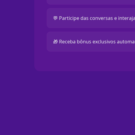
💬 Participe das conversas e interaj
🎁 Receba bônus exclusivos autom