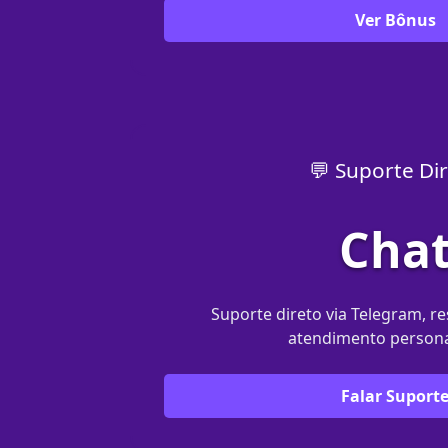
Ver Bônus
💬 Suporte Di
Cha
Suporte direto via Telegram, r
atendimento persona
Falar Suport