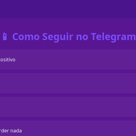
📱 Como Seguir no Telegram
ositivo
erder nada