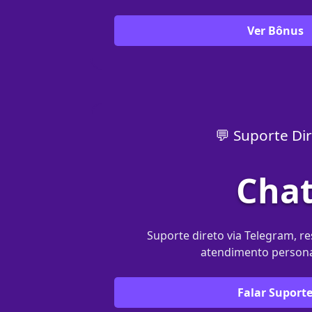
Ver Bônus
💬 Suporte Di
Cha
Suporte direto via Telegram, r
atendimento persona
Falar Suport