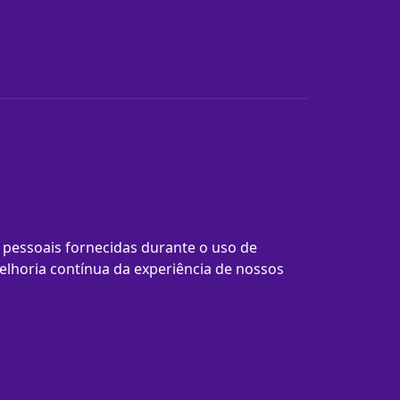
 pessoais fornecidas durante o uso de
elhoria contínua da experiência de nossos