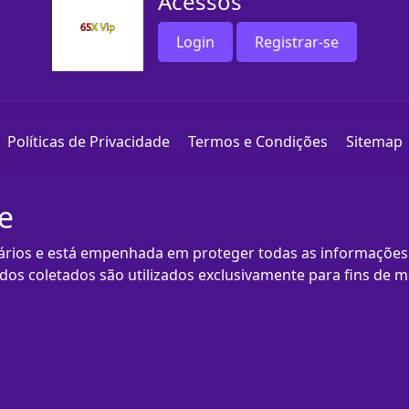
Acessos
Login
Registrar-se
Políticas de Privacidade
Termos e Condições
Sitemap
de
suários e está empenhada em proteger todas as informações
os coletados são utilizados exclusivamente para fins de m