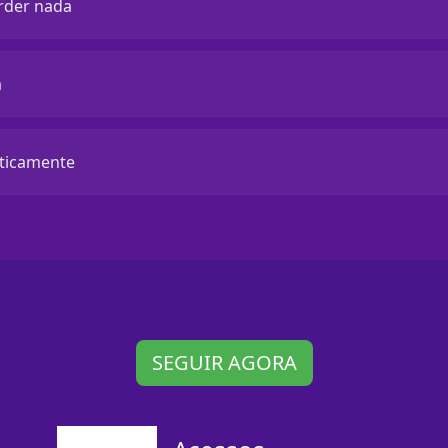
erder nada
a
aticamente
SEGUIR AGORA