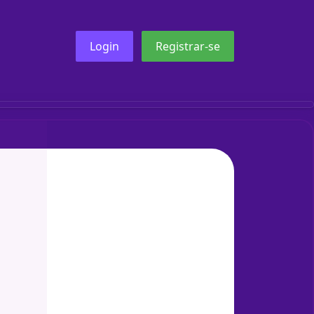
Login
Registrar-se