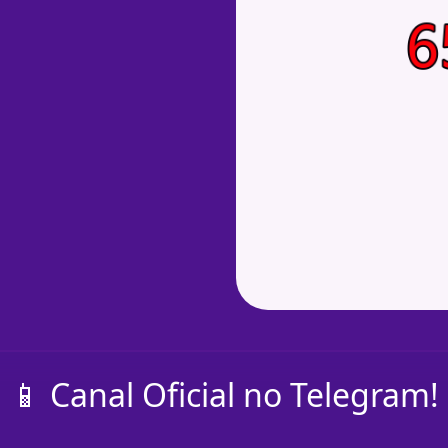
📱 Canal Oficial no Telegram!