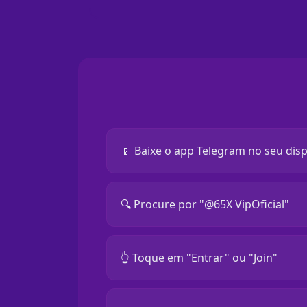
📱 Baixe o app Telegram no seu disp
🔍 Procure por "@65X VipOficial"
👆 Toque em "Entrar" ou "Join"