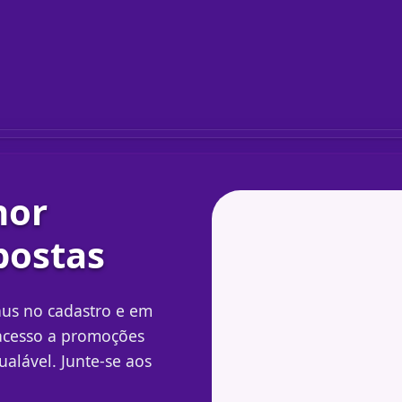
hor
postas
nus no cadastro e em
 acesso a promoções
ualável. Junte-se aos