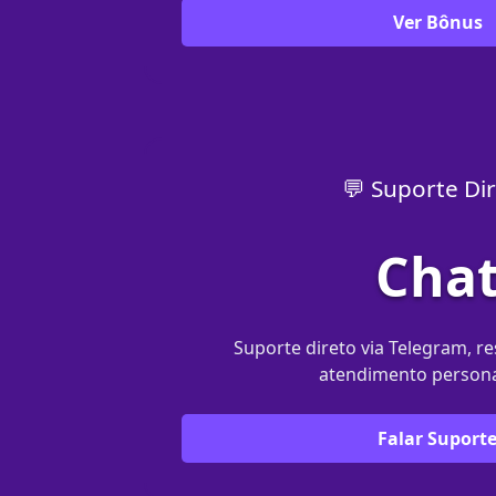
Ver Bônus
💬 Suporte Di
Cha
Suporte direto via Telegram, r
atendimento persona
Falar Suport