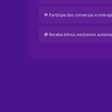
💬 Participe das conversas e interaj
🎁 Receba bônus exclusivos autom