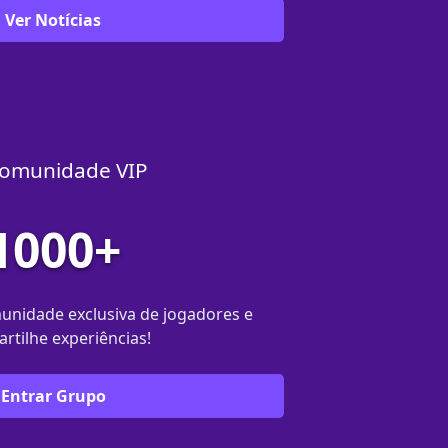
Ver Notícias
Comunidade VIP
1000+
unidade exclusiva de jogadores e
rtilhe experiências!
Entrar Grupo