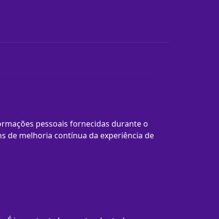
formações pessoais fornecidas durante o
ns de melhoria contínua da experiência de