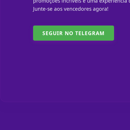
promoções incríveis e uma experiência d
Junte-se aos vencedores agora!
SEGUIR NO TELEGRAM