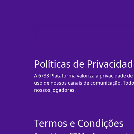
Políticas de Privacida
A 6733 Plataforma valoriza a privacidade d
uso de nossos canais de comunicação. Todos
nossos jogadores.
Termos e Condições