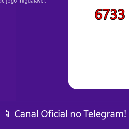
e jogo inigualável.
📱 Canal Oficial no Telegram!