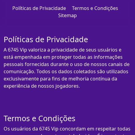
Políticas de Privacidade
Termos e Condições
Sitemap
Políticas de Privacidade
A 6745 Vip valoriza a privacidade de seus usuários e
está empenhada em proteger todas as informações
pessoais fornecidas durante o uso de nossos canais de
comunicação. Todos os dados coletados são utilizados
exclusivamente para fins de melhoria contínua da
experiência de nossos jogadores.
Termos e Condições
Os usuários da 6745 Vip concordam em respeitar todas