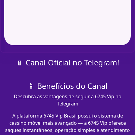
📱 Canal Oficial no Telegram!
📱 Benefícios do Canal
Descubra as vantagens de seguir a 6745 Vip no
Telegram
A plataforma 6745 Vip Brasil possui o sistema de
cassino móvel mais avançado — a 6745 Vip oferece
saques instantâneos, operação simples e atendimento