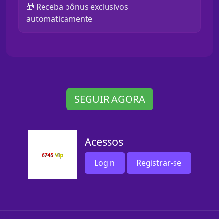
🎁 Receba bônus exclusivos
automaticamente
SEGUIR AGORA
Acessos
Login
Registrar-se