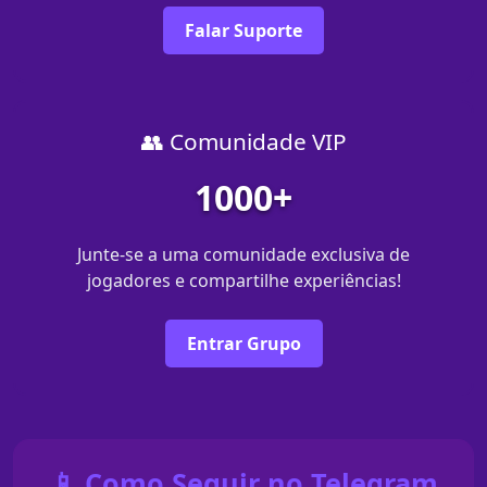
Falar Suporte
👥 Comunidade VIP
1000+
Junte-se a uma comunidade exclusiva de
jogadores e compartilhe experiências!
Entrar Grupo
📱 Como Seguir no Telegram