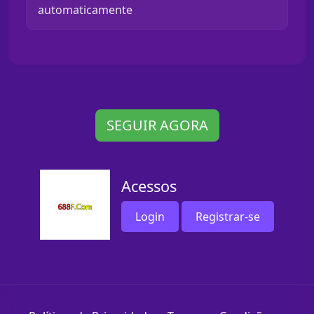
automaticamente
SEGUIR AGORA
Acessos
Login
Registrar-se