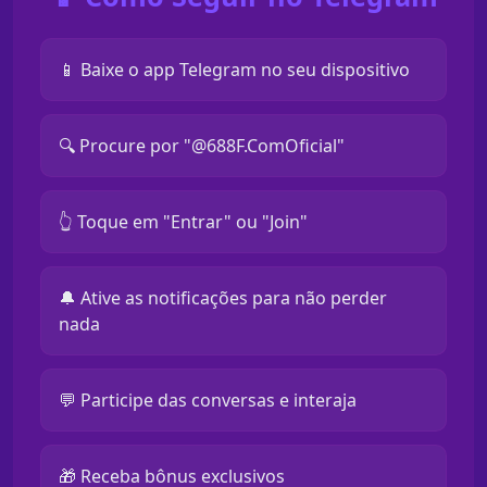
📱 Baixe o app Telegram no seu dispositivo
🔍 Procure por "@688F.ComOficial"
👆 Toque em "Entrar" ou "Join"
🔔 Ative as notificações para não perder
nada
💬 Participe das conversas e interaja
🎁 Receba bônus exclusivos