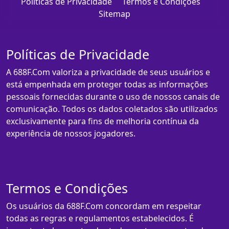
Políticas de Privacidade
Termos e Condições
Sitemap
Políticas de Privacidade
A 688F.Com valoriza a privacidade de seus usuários e
está empenhada em proteger todas as informações
pessoais fornecidas durante o uso de nossos canais de
comunicação. Todos os dados coletados são utilizados
exclusivamente para fins de melhoria contínua da
experiência de nossos jogadores.
Termos e Condições
Os usuários da 688F.Com concordam em respeitar
todas as regras e regulamentos estabelecidos. É