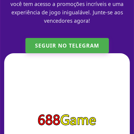
você tem acesso a promoções incríveis e uma
experiência de jogo inigualável. Junte-se aos
vencedores agora!
SEGUIR NO TELEGRAM