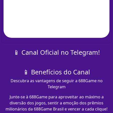
📱 Canal Oficial no Telegram!
📱 Benefícios do Canal
Descubra as vantagens de seguir a 688Game no
Telegram
Junte-se à 688Game para aproveitar ao máximo a
diversão dos jogos, sentir a emoção dos prêmios
milionários da 688Game Brasil e vencer a cada clique!