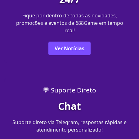
Fique por dentro de todas as novidades,
promoções e eventos da 688Game em tempo
real!
Ver Notícias
💬 Suporte Direto
Chat
Suporte direto via Telegram, respostas rápidas e
atendimento personalizado!