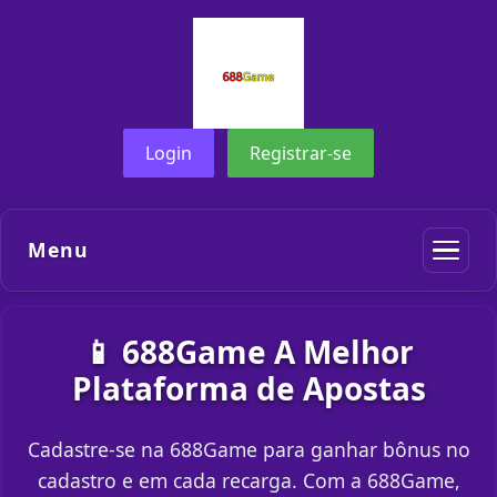
Login
Registrar-se
Menu
📱 688Game A Melhor
Plataforma de Apostas
Cadastre-se na 688Game para ganhar bônus no
cadastro e em cada recarga. Com a 688Game,