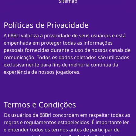
Sitemap
Políticas de Privacidade
A 68Brl valoriza a privacidade de seus usuários e está
empenhada em proteger todas as informações
pessoais fornecidas durante o uso de nossos canais de
comunicação. Todos os dados coletados são utilizados
exclusivamente para fins de melhoria contínua da
experiência de nossos jogadores.
Termos e Condições
Os usuários da 68Brl concordam em respeitar todas as
regras e regulamentos estabelecidos. É importante ler
e entender todos os termos antes de participar de