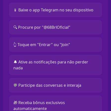
📱 Baixe o app Telegram no seu dispositivo
🔍 Procure por "@68BrlOficial"
👆 Toque em "Entrar" ou "Join"
🔔 Ative as notificações para não perder
nada
💬 Participe das conversas e interaja
🎁 Receba bônus exclusivos
automaticamente