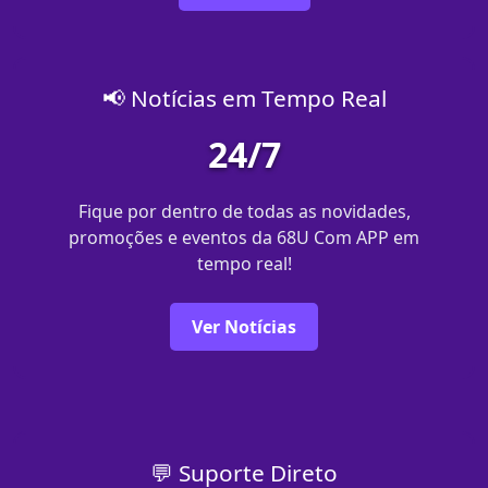
📢 Notícias em Tempo Real
24/7
Fique por dentro de todas as novidades,
promoções e eventos da 68U Com APP em
tempo real!
Ver Notícias
💬 Suporte Direto