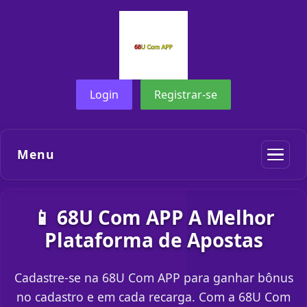
Login
Registrar-se
Menu
📱 68U Com APP A Melhor
Plataforma de Apostas
Cadastre-se na 68U Com APP para ganhar bônus
no cadastro e em cada recarga. Com a 68U Com