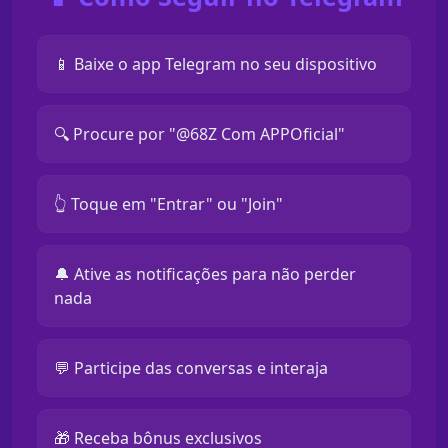
📱 Baixe o app Telegram no seu dispositivo
🔍 Procure por "@68Z Com APPOficial"
👆 Toque em "Entrar" ou "Join"
🔔 Ative as notificações para não perder
nada
💬 Participe das conversas e interaja
🎁 Receba bônus exclusivos