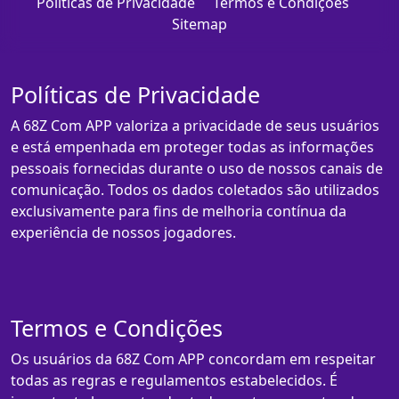
Políticas de Privacidade
Termos e Condições
Sitemap
Políticas de Privacidade
A 68Z Com APP valoriza a privacidade de seus usuários
e está empenhada em proteger todas as informações
pessoais fornecidas durante o uso de nossos canais de
comunicação. Todos os dados coletados são utilizados
exclusivamente para fins de melhoria contínua da
experiência de nossos jogadores.
Termos e Condições
Os usuários da 68Z Com APP concordam em respeitar
todas as regras e regulamentos estabelecidos. É