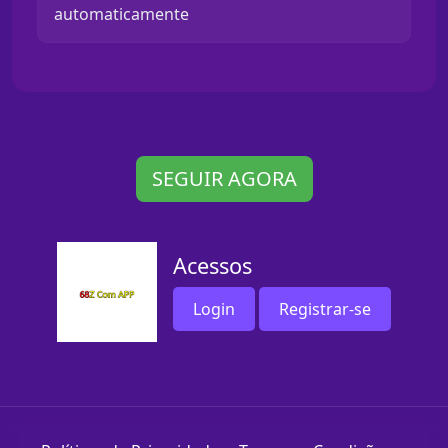
automaticamente
SEGUIR AGORA
Acessos
Login
Registrar-se