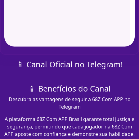
📱 Canal Oficial no Telegram!
📱 Benefícios do Canal
Descubra as vantagens de seguir a 68Z Com APP no
Telegram
A plataforma 68Z Com APP Brasil garante total justiça e
segurança, permitindo que cada jogador na 68Z Com
APP aposte com confiança e demonstre sua habilidade.