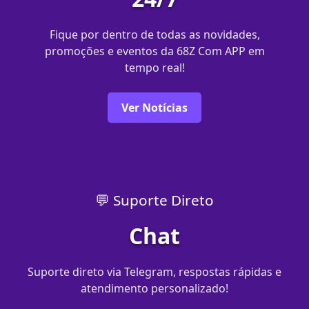
Fique por dentro de todas as novidades,
promoções e eventos da 68Z Com APP em
tempo real!
Ver Notícias
💬 Suporte Direto
Chat
Suporte direto via Telegram, respostas rápidas e
atendimento personalizado!