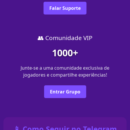
Falar Suporte
👥 Comunidade VIP
1000+
Junte-se a uma comunidade exclusiva de
jogadores e compartilhe experiências!
Entrar Grupo
📱 Como Seguir no Telegram