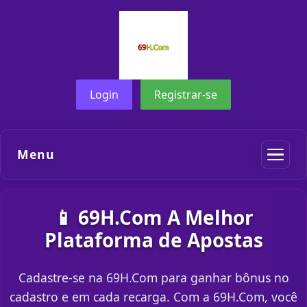
Login
Registrar-se
Menu
📱 69H.Com A Melhor
Plataforma de Apostas
Cadastre-se na 69H.Com para ganhar bônus no
cadastro e em cada recarga. Com a 69H.Com, você