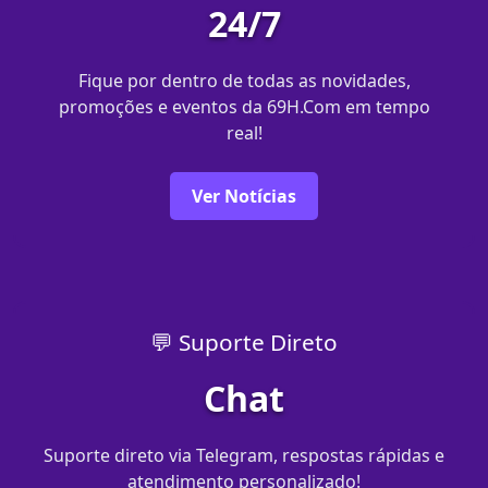
24/7
Fique por dentro de todas as novidades,
promoções e eventos da 69H.Com em tempo
real!
Ver Notícias
💬 Suporte Direto
Chat
Suporte direto via Telegram, respostas rápidas e
atendimento personalizado!