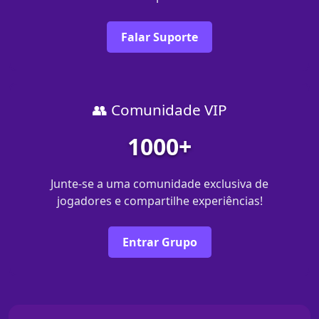
Falar Suporte
👥 Comunidade VIP
1000+
Junte-se a uma comunidade exclusiva de
jogadores e compartilhe experiências!
Entrar Grupo