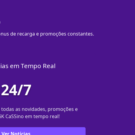
m
 bônus de recarga e promoções constantes.
cias em Tempo Real
24/7
e todas as novidades, promoções e
6K CaSSino em tempo real!
Ver Notícias