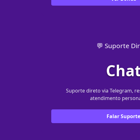
💬 Suporte Di
Cha
Suporte direto via Telegram, r
atendimento persona
Falar Suport