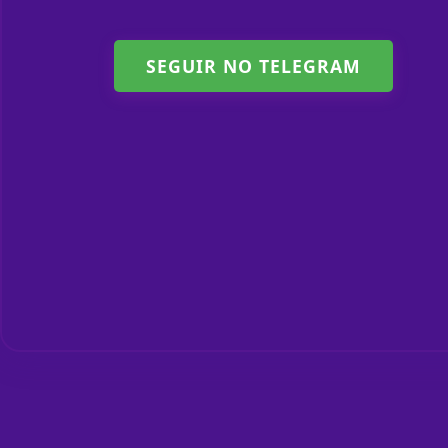
SEGUIR NO TELEGRAM