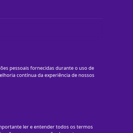
ções pessoais fornecidas durante o uso de
elhoria contínua da experiência de nossos
mportante ler e entender todos os termos