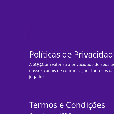
Políticas de Privacida
A 6QQ.Com valoriza a privacidade de seus 
nossos canais de comunicação. Todos os dad
jogadores.
Termos e Condições