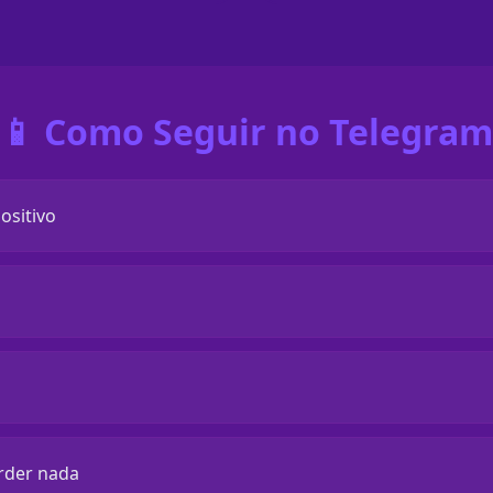
📱 Como Seguir no Telegram
ositivo
erder nada