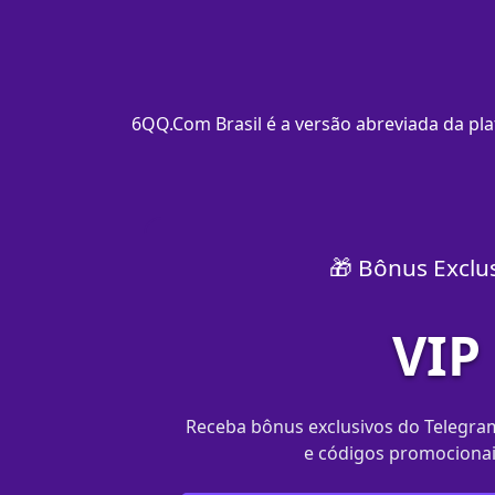
6QQ.Com Brasil é a versão abreviada da p
🎁 Bônus Exclu
VIP
Receba bônus exclusivos do Telegra
e códigos promocionai