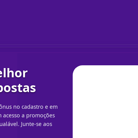
elhor
postas
ônus no cadastro e em
m acesso a promoções
ualável. Junte-se aos