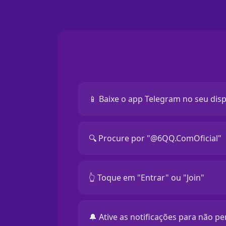
📱 Baixe o app Telegram no seu disp
🔍 Procure por "@6QQ.ComOficial"
👆 Toque em "Entrar" ou "Join"
🔔 Ative as notificações para não p