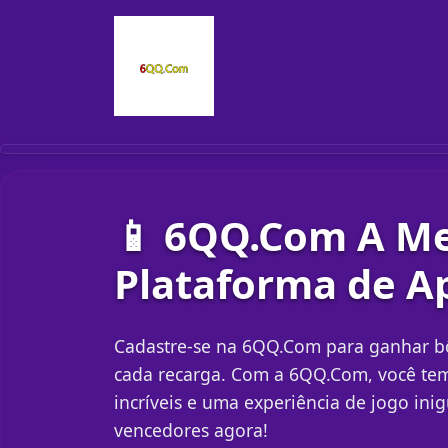
📱 6QQ.Com A M
Plataforma de A
Cadastre-se na 6QQ.Com para ganhar b
cada recarga. Com a 6QQ.Com, você te
incríveis e uma experiência de jogo inig
vencedores agora!