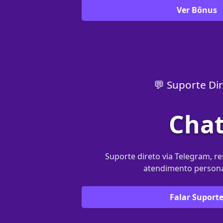
Ver Bônus
💬 Suporte Di
Cha
Suporte direto via Telegram, r
atendimento persona
Falar Suport