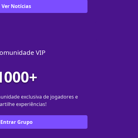
Ver Notícias
Comunidade VIP
1000+
unidade exclusiva de jogadores e
rtilhe experiências!
Entrar Grupo