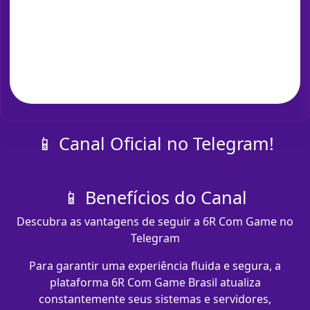
📱 Canal Oficial no Telegram!
📱 Benefícios do Canal
Descubra as vantagens de seguir a 6R Com Game no
Telegram
Para garantir uma experiência fluida e segura, a
plataforma 6R Com Game Brasil atualiza
constantemente seus sistemas e servidores,