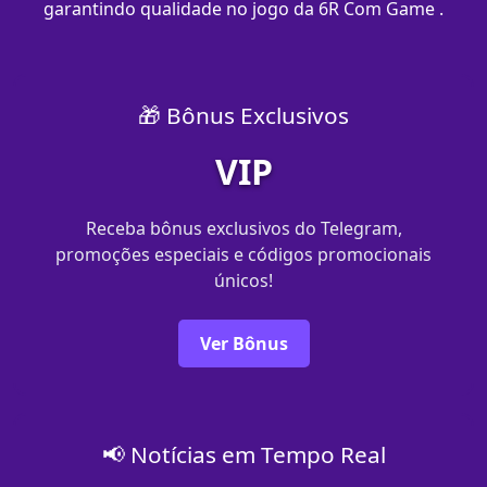
garantindo qualidade no jogo da 6R Com Game .
🎁 Bônus Exclusivos
VIP
Receba bônus exclusivos do Telegram,
promoções especiais e códigos promocionais
únicos!
Ver Bônus
📢 Notícias em Tempo Real