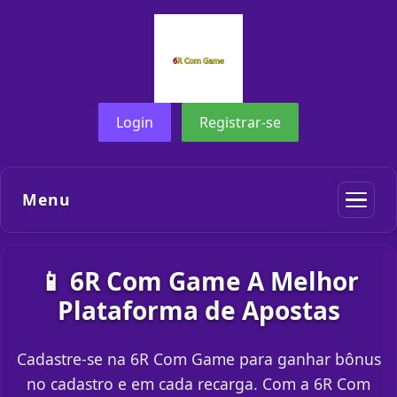
Login
Registrar-se
Menu
📱 6R Com Game A Melhor
Plataforma de Apostas
Cadastre-se na 6R Com Game para ganhar bônus
no cadastro e em cada recarga. Com a 6R Com