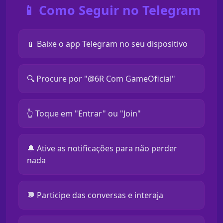
📱 Como Seguir no Telegram
📱 Baixe o app Telegram no seu dispositivo
🔍 Procure por "@6R Com GameOficial"
👆 Toque em "Entrar" ou "Join"
🔔 Ative as notificações para não perder
nada
💬 Participe das conversas e interaja