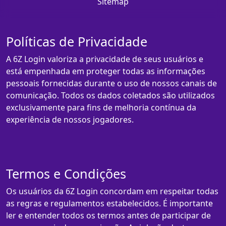
Sitemap
Políticas de Privacidade
A 6Z Login valoriza a privacidade de seus usuários e
está empenhada em proteger todas as informações
pessoais fornecidas durante o uso de nossos canais de
comunicação. Todos os dados coletados são utilizados
exclusivamente para fins de melhoria contínua da
experiência de nossos jogadores.
Termos e Condições
Os usuários da 6Z Login concordam em respeitar todas
as regras e regulamentos estabelecidos. É importante
ler e entender todos os termos antes de participar de