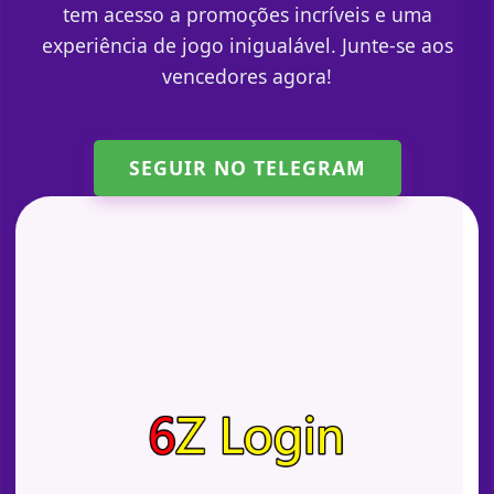
tem acesso a promoções incríveis e uma
experiência de jogo inigualável. Junte-se aos
vencedores agora!
SEGUIR NO TELEGRAM