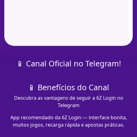
📱 Canal Oficial no Telegram!
📱 Benefícios do Canal
Descubra as vantagens de seguir a 6Z Login no
Telegram
App recomendado da 6Z Login — interface bonita,
muitos jogos, recarga rápida e apostas práticas.