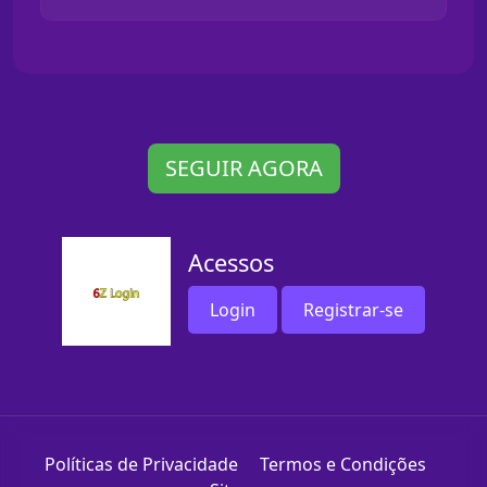
SEGUIR AGORA
Acessos
Login
Registrar-se
Políticas de Privacidade
Termos e Condições