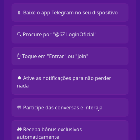
📱 Baixe o app Telegram no seu dispositivo
🔍 Procure por "@6Z LoginOficial"
👆 Toque em "Entrar" ou "Join"
🔔 Ative as notificações para não perder
nada
💬 Participe das conversas e interaja
🎁 Receba bônus exclusivos
automaticamente