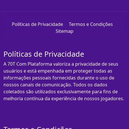
Políticas de Privacidade
Termos e Condições
Sitemap
Políticas de Privacidade
A 70T Com Plataforma valoriza a privacidade de seus
usuários e está empenhada em proteger todas as
informações pessoais fornecidas durante o uso de
nossos canais de comunicação. Todos os dados
coletados são utilizados exclusivamente para fins de
melhoria contínua da experiência de nossos jogadores.