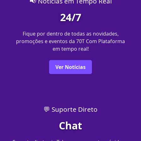
📢 Notícias em Tempo Real
24/7
Fique por dentro de todas as novidades,
promoções e eventos da 70T Com Plataforma
em tempo real!
Ver Notícias
💬 Suporte Direto
Chat