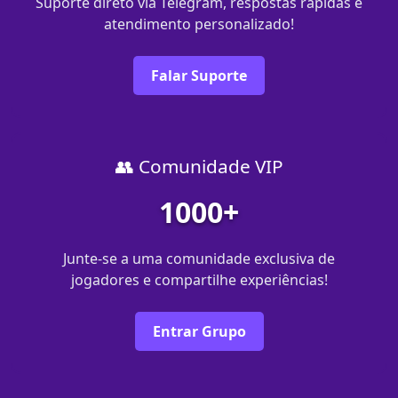
Suporte direto via Telegram, respostas rápidas e
atendimento personalizado!
Falar Suporte
👥 Comunidade VIP
1000+
Junte-se a uma comunidade exclusiva de
jogadores e compartilhe experiências!
Entrar Grupo