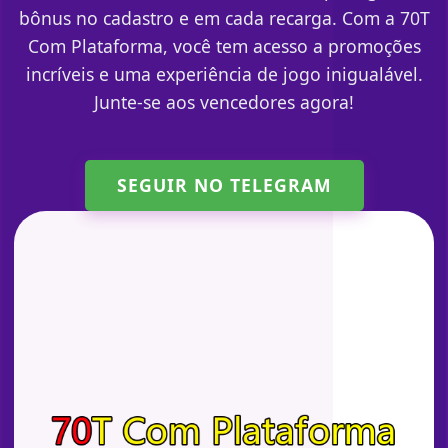
bônus no cadastro e em cada recarga. Com a 70T
Com Plataforma, você tem acesso a promoções
incríveis e uma experiência de jogo inigualável.
Junte-se aos vencedores agora!
SEGUIR NO TELEGRAM