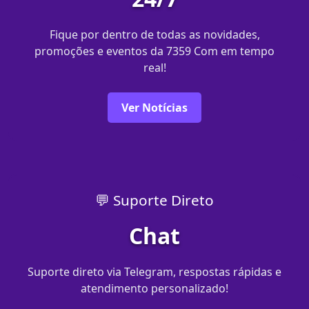
Fique por dentro de todas as novidades,
promoções e eventos da 7359 Com em tempo
real!
Ver Notícias
💬 Suporte Direto
Chat
Suporte direto via Telegram, respostas rápidas e
atendimento personalizado!