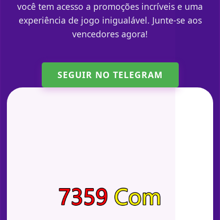
você tem acesso a promoções incríveis e uma
experiência de jogo inigualável. Junte-se aos
vencedores agora!
SEGUIR NO TELEGRAM