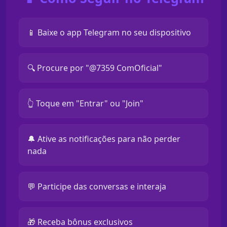
📱 Baixe o app Telegram no seu dispositivo
🔍 Procure por "@7359 ComOficial"
👆 Toque em "Entrar" ou "Join"
🔔 Ative as notificações para não perder
nada
💬 Participe das conversas e interaja
🎁 Receba bônus exclusivos