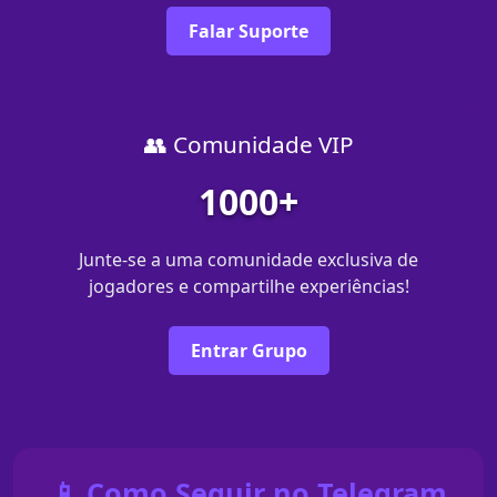
Falar Suporte
👥 Comunidade VIP
1000+
Junte-se a uma comunidade exclusiva de
jogadores e compartilhe experiências!
Entrar Grupo
📱 Como Seguir no Telegram