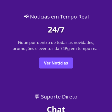
📢 Notícias em Tempo Real
24/7
Fique por dentro de todas as novidades,
promoções e eventos da 74Pg em tempo real!
Ver Notícias
💬 Suporte Direto
Chat