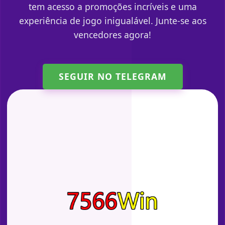
tem acesso a promoções incríveis e uma
experiência de jogo inigualável. Junte-se aos
vencedores agora!
SEGUIR NO TELEGRAM