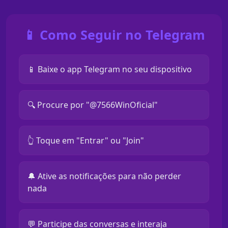
📱 Como Seguir no Telegram
📱 Baixe o app Telegram no seu dispositivo
🔍 Procure por "@7566WinOficial"
👆 Toque em "Entrar" ou "Join"
🔔 Ative as notificações para não perder
nada
💬 Participe das conversas e interaja