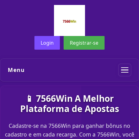
Login
Registrar-se
Menu
📱 7566Win A Melhor
Plataforma de Apostas
Cadastre-se na 7566Win para ganhar bônus no
cadastro e em cada recarga. Com a 7566Win, você