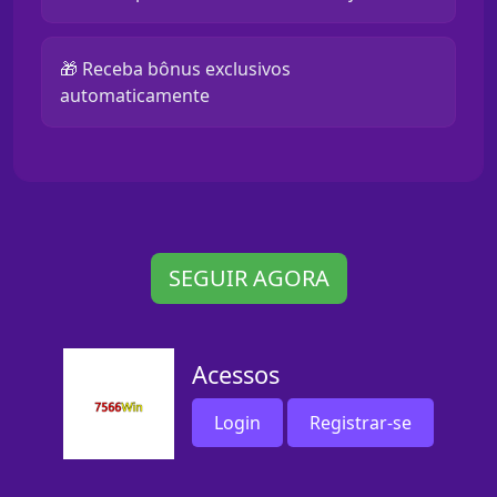
🎁 Receba bônus exclusivos
automaticamente
SEGUIR AGORA
Acessos
Login
Registrar-se