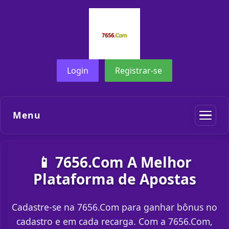
Login
Registrar-se
Menu
📱 7656.Com A Melhor
Plataforma de Apostas
Cadastre-se na 7656.Com para ganhar bônus no
cadastro e em cada recarga. Com a 7656.Com,