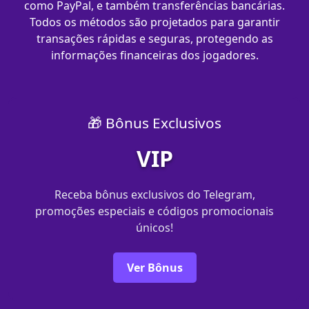
como PayPal, e também transferências bancárias.
Todos os métodos são projetados para garantir
transações rápidas e seguras, protegendo as
informações financeiras dos jogadores.
🎁 Bônus Exclusivos
VIP
Receba bônus exclusivos do Telegram,
promoções especiais e códigos promocionais
únicos!
Ver Bônus