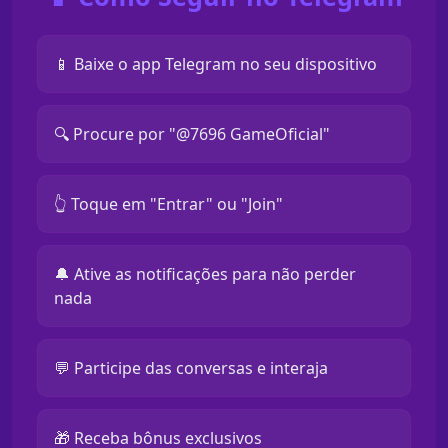
📱 Baixe o app Telegram no seu dispositivo
🔍 Procure por "@7696 GameOficial"
👆 Toque em "Entrar" ou "Join"
🔔 Ative as notificações para não perder
nada
💬 Participe das conversas e interaja
🎁 Receba bônus exclusivos