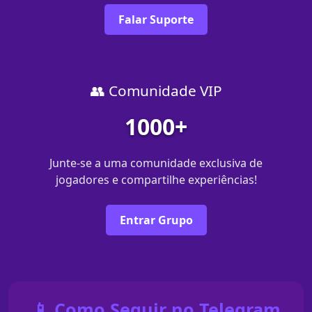
Falar Suporte
👥 Comunidade VIP
1000+
Junte-se a uma comunidade exclusiva de
jogadores e compartilhe experiências!
Entrar Grupo
📱 Como Seguir no Telegram