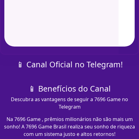
📱 Canal Oficial no Telegram!
📱 Benefícios do Canal
Descubra as vantagens de seguir a 7696 Game no
Telegram
Na 7696 Game , prêmios milionários não são mais um
sonho! A 7696 Game Brasil realiza seu sonho de riqueza
com um sistema justo e altos retornos!