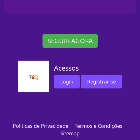
SEGUIR AGORA
Acessos
Login
Registrar-se
Políticas de Privacidade
Termos e Condições
Sitemap