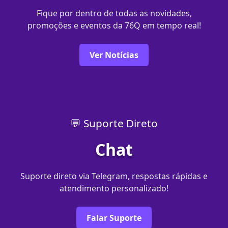
Fique por dentro de todas as novidades,
promoções e eventos da 76Q em tempo real!
Ver Notícias
💬 Suporte Direto
Chat
Suporte direto via Telegram, respostas rápidas e
atendimento personalizado!
Falar Suporte