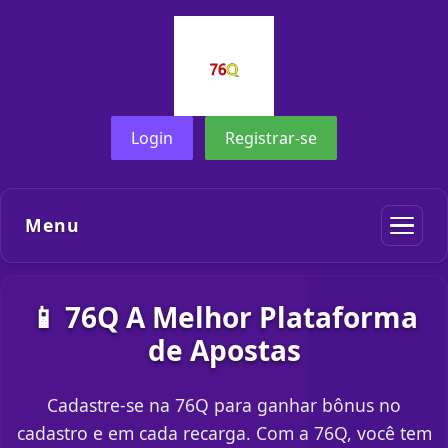
Login
Registrar-se
Menu
📱 76Q A Melhor Plataforma
de Apostas
Cadastre-se na 76Q para ganhar bônus no
cadastro e em cada recarga. Com a 76Q, você tem