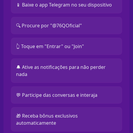
📱 Baixe o app Telegram no seu dispositivo
🔍 Procure por "@76QOficial"
👆 Toque em "Entrar" ou "Join"
🔔 Ative as notificações para não perder
nada
💬 Participe das conversas e interaja
🎁 Receba bônus exclusivos
automaticamente