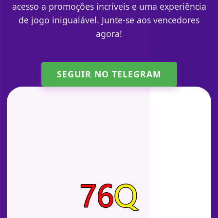
acesso a promoções incríveis e uma experiência
de jogo inigualável. Junte-se aos vencedores
agora!
SEGUIR NO TELEGRAM