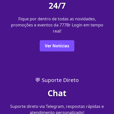
24/7
Fique por dentro de todas as novidades,
promoções e eventos da 777Br Login em tempo
real!
Ver Notícias
💬 Suporte Direto
Chat
Suporte direto via Telegram, respostas rápidas e
atendimento personalizado!