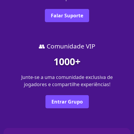
Falar Suporte
👥 Comunidade VIP
1000+
Junte-se a uma comunidade exclusiva de
jogadores e compartilhe experiências!
Entrar Grupo