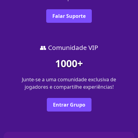
Falar Suporte
👥 Comunidade VIP
1000+
Junte-se a uma comunidade exclusiva de
jogadores e compartilhe experiências!
Entrar Grupo