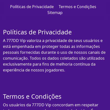
Políticas de Privacidade
Termos e Condições
Sitemap
Políticas de Privacidade
A 777DD Vip valoriza a privacidade de seus usuários e
está empenhada em proteger todas as informações
pessoais fornecidas durante o uso de nossos canais de
comunicação. Todos os dados coletados são utilizados
exclusivamente para fins de melhoria contínua da
experiência de nossos jogadores.
Termos e Condições
Os usuários da 777DD Vip concordam em respeitar