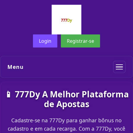
Login
Registrar-se
Menu
📱 777Dy A Melhor Plataforma
de Apostas
Cadastre-se na 777Dy para ganhar bônus no
cadastro e em cada recarga. Com a 777Dy, você