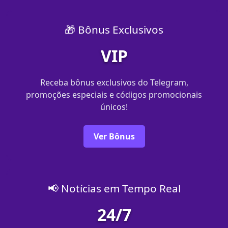
🎁 Bônus Exclusivos
VIP
Receba bônus exclusivos do Telegram,
promoções especiais e códigos promocionais
únicos!
Ver Bônus
📢 Notícias em Tempo Real
24/7