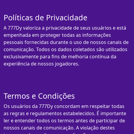
Políticas de Privacidade
A 777Dy valoriza a privacidade de seus usuários e está
empenhada em proteger todas as informações
pessoais fornecidas durante o uso de nossos canais de
comunicação. Todos os dados coletados são utilizados
exclusivamente para fins de melhoria contínua da
experiência de nossos jogadores.
Termos e Condições
Os usuários da 777Dy concordam em respeitar todas
as regras e regulamentos estabelecidos. É importante
ler e entender todos os termos antes de participar de
nossos canais de comunicação. A violação destes