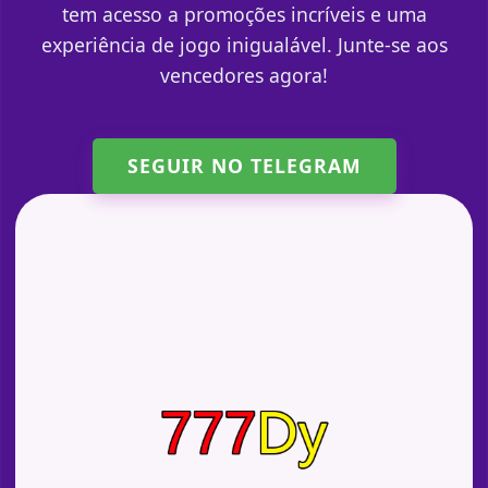
tem acesso a promoções incríveis e uma
experiência de jogo inigualável. Junte-se aos
vencedores agora!
SEGUIR NO TELEGRAM