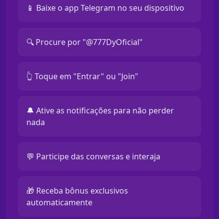
📱 Baixe o app Telegram no seu dispositivo
🔍 Procure por "@777DyOficial"
👆 Toque em "Entrar" ou "Join"
🔔 Ative as notificações para não perder
nada
💬 Participe das conversas e interaja
🎁 Receba bônus exclusivos
automaticamente