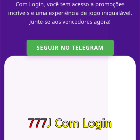
Com Login, você tem acesso a promoções
incríveis e uma experiência de jogo inigualável.
Junte-se aos vencedores agora!
SEGUIR NO TELEGRAM