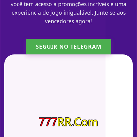
você tem acesso a promoções incríveis e uma
experiência de jogo inigualável. Junte-se aos
vencedores agora!
SEGUIR NO TELEGRAM