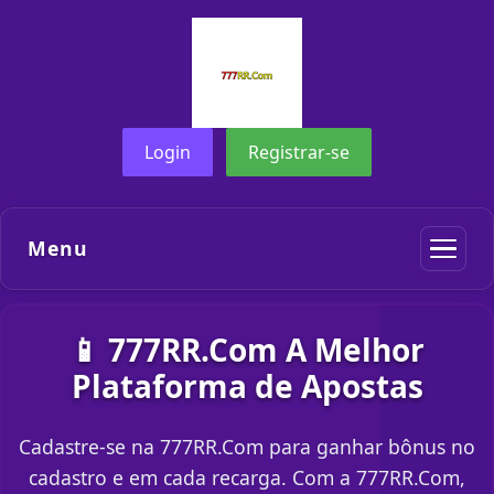
Login
Registrar-se
Menu
📱 777RR.Com A Melhor
Plataforma de Apostas
Cadastre-se na 777RR.Com para ganhar bônus no
cadastro e em cada recarga. Com a 777RR.Com,