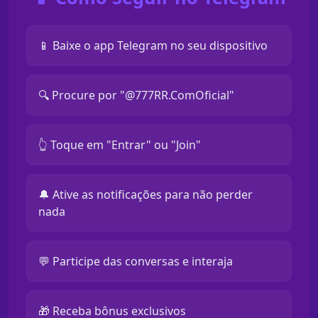
📱 Baixe o app Telegram no seu dispositivo
🔍 Procure por "@777RR.ComOficial"
👆 Toque em "Entrar" ou "Join"
🔔 Ative as notificações para não perder
nada
💬 Participe das conversas e interaja
🎁 Receba bônus exclusivos