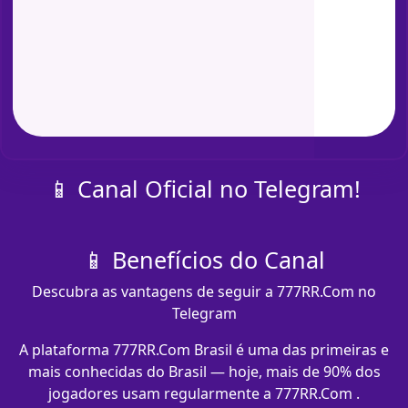
📱 Canal Oficial no Telegram!
📱 Benefícios do Canal
Descubra as vantagens de seguir a 777RR.Com no
Telegram
A plataforma 777RR.Com Brasil é uma das primeiras e
mais conhecidas do Brasil — hoje, mais de 90% dos
jogadores usam regularmente a 777RR.Com .