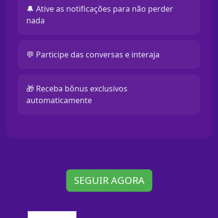
🔔 Ative as notificações para não perder
nada
💬 Participe das conversas e interaja
🎁 Receba bônus exclusivos
automaticamente
SEGUIR AGORA