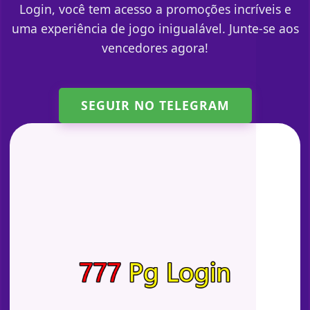
Login, você tem acesso a promoções incríveis e
uma experiência de jogo inigualável. Junte-se aos
vencedores agora!
SEGUIR NO TELEGRAM