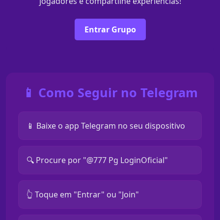
jogadores e compartilhe experiências!
Entrar Grupo
📱 Como Seguir no Telegram
📱 Baixe o app Telegram no seu dispositivo
🔍 Procure por "@777 Pg LoginOficial"
👆 Toque em "Entrar" ou "Join"