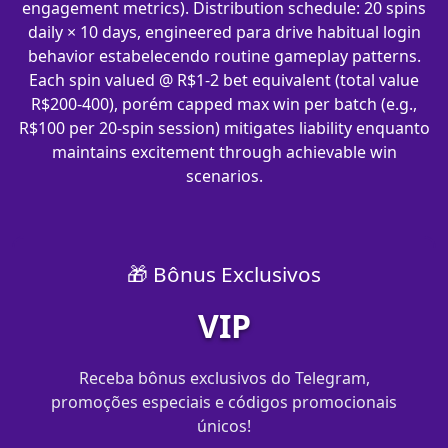
engagement metrics). Distribution schedule: 20 spins
daily × 10 days, engineered para drive habitual login
behavior estabelecendo routine gameplay patterns.
Each spin valued @ R$1-2 bet equivalent (total value
R$200-400), porém capped max win per batch (e.g.,
R$100 per 20-spin session) mitigates liability enquanto
maintains excitement through achievable win
scenarios.
🎁 Bônus Exclusivos
VIP
Receba bônus exclusivos do Telegram,
promoções especiais e códigos promocionais
únicos!