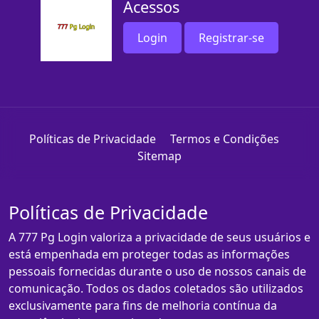
Acessos
Login
Registrar-se
Políticas de Privacidade
Termos e Condições
Sitemap
Políticas de Privacidade
A 777 Pg Login valoriza a privacidade de seus usuários e
está empenhada em proteger todas as informações
pessoais fornecidas durante o uso de nossos canais de
comunicação. Todos os dados coletados são utilizados
exclusivamente para fins de melhoria contínua da