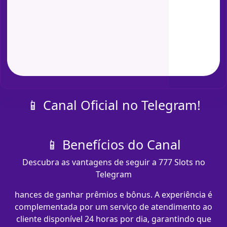
📱 Canal Oficial no Telegram!
📱 Benefícios do Canal
Descubra as vantagens de seguir a 777 Slots no
Telegram
hances de ganhar prêmios e bônus. A experiência é
complementada por um serviço de atendimento ao
cliente disponível 24 horas por dia, garantindo que