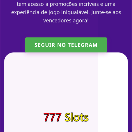
tem acesso a promoções incríveis e uma
experiência de jogo inigualável. Junte-se aos
vencedores agora!
SEGUIR NO TELEGRAM