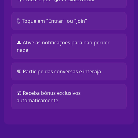
👆 Toque em "Entrar" ou "Join"
🔔 Ative as notificações para não perder
nada
💬 Participe das conversas e interaja
🎁 Receba bônus exclusivos
automaticamente