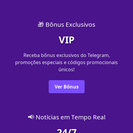
🎁 Bônus Exclusivos
VIP
Receba bônus exclusivos do Telegram,
promoções especiais e códigos promocionais
únicos!
Ver Bônus
📢 Notícias em Tempo Real
24/7