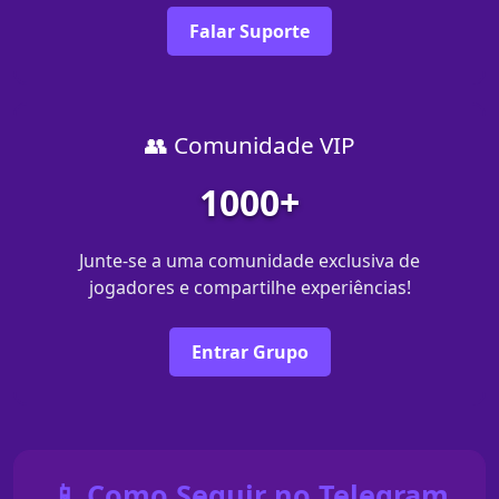
Falar Suporte
👥 Comunidade VIP
1000+
Junte-se a uma comunidade exclusiva de
jogadores e compartilhe experiências!
Entrar Grupo
📱 Como Seguir no Telegram