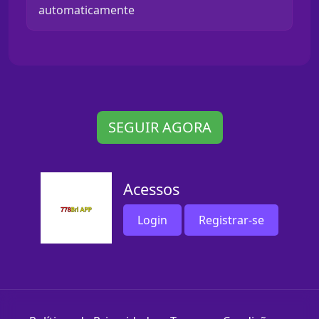
automaticamente
SEGUIR AGORA
Acessos
Login
Registrar-se