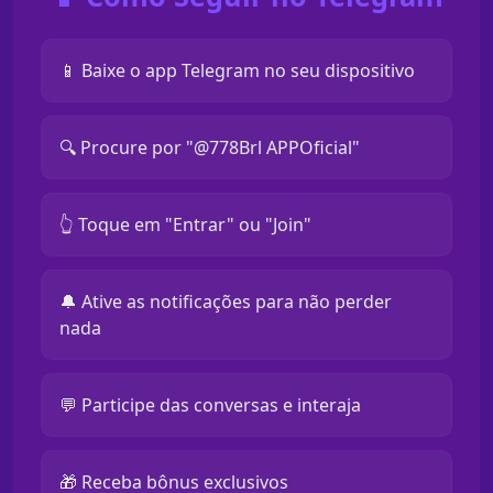
📱 Baixe o app Telegram no seu dispositivo
🔍 Procure por "@778Brl APPOficial"
👆 Toque em "Entrar" ou "Join"
🔔 Ative as notificações para não perder
nada
💬 Participe das conversas e interaja
🎁 Receba bônus exclusivos