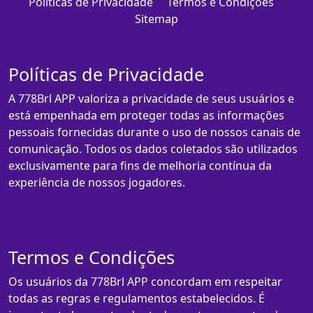
Políticas de Privacidade
Termos e Condições
Sitemap
Políticas de Privacidade
A 778Brl APP valoriza a privacidade de seus usuários e
está empenhada em proteger todas as informações
pessoais fornecidas durante o uso de nossos canais de
comunicação. Todos os dados coletados são utilizados
exclusivamente para fins de melhoria contínua da
experiência de nossos jogadores.
Termos e Condições
Os usuários da 778Brl APP concordam em respeitar
todas as regras e regulamentos estabelecidos. É