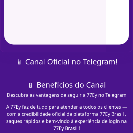
📱 Canal Oficial no Telegram!
📱 Benefícios do Canal
Descubra as vantagens de seguir a 77Ey no Telegram
A 77Ey faz de tudo para atender a todos os clientes —
com a credibilidade oficial da plataforma 77Ey Brasil ,
saques rápidos e bem-vindo à experiência de login na
77Ey Brasil !