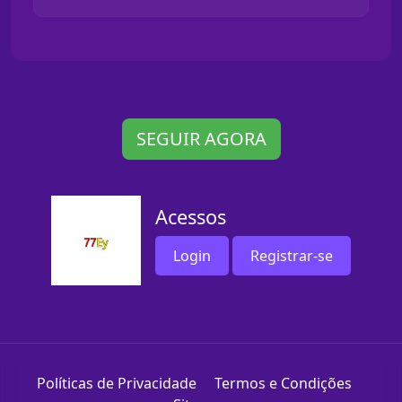
SEGUIR AGORA
Acessos
Login
Registrar-se
Políticas de Privacidade
Termos e Condições