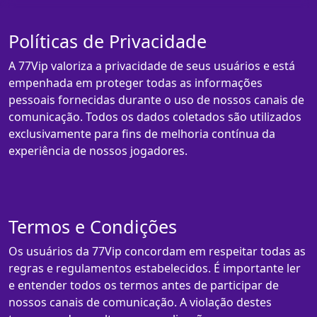
Políticas de Privacidade
A 77Vip valoriza a privacidade de seus usuários e está
empenhada em proteger todas as informações
pessoais fornecidas durante o uso de nossos canais de
comunicação. Todos os dados coletados são utilizados
exclusivamente para fins de melhoria contínua da
experiência de nossos jogadores.
Termos e Condições
Os usuários da 77Vip concordam em respeitar todas as
regras e regulamentos estabelecidos. É importante ler
e entender todos os termos antes de participar de
nossos canais de comunicação. A violação destes