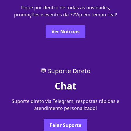
Fique por dentro de todas as novidades,
promoções e eventos da 77Vip em tempo real!
Ver Notícias
💬 Suporte Direto
Chat
Suporte direto via Telegram, respostas rápidas e
atendimento personalizado!
Falar Suporte