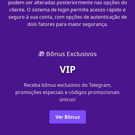
podem ser alteradas posteriormente nas opções do
cliente. O sistema de login permite acesso rápido e
seguro à sua conta, com opções de autenticação de
dois fatores para maior segurança.
🎁 Bônus Exclusivos
VIP
Receba bônus exclusivos do Telegram,
promoções especiais e códigos promocionais
únicos!
Ver Bônus