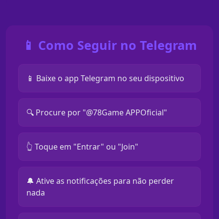
📱 Como Seguir no Telegram
📱 Baixe o app Telegram no seu dispositivo
🔍 Procure por "@78Game APPOficial"
👆 Toque em "Entrar" ou "Join"
🔔 Ative as notificações para não perder
nada