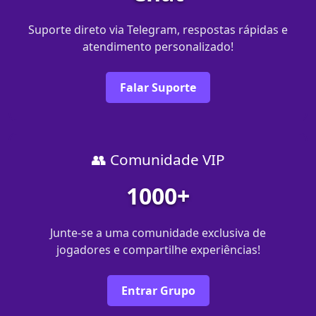
Suporte direto via Telegram, respostas rápidas e
atendimento personalizado!
Falar Suporte
👥 Comunidade VIP
1000+
Junte-se a uma comunidade exclusiva de
jogadores e compartilhe experiências!
Entrar Grupo