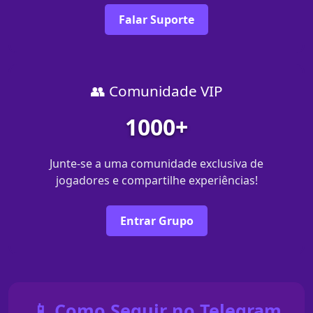
Falar Suporte
👥 Comunidade VIP
1000+
Junte-se a uma comunidade exclusiva de
jogadores e compartilhe experiências!
Entrar Grupo
📱 Como Seguir no Telegram