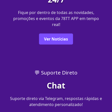
Fique por dentro de todas as novidades,
promoções e eventos da 78TT APP em tempo
real!
Ver Notícias
💬 Suporte Direto
Chat
Suporte direto via Telegram, respostas rápidas e
atendimento personalizado!