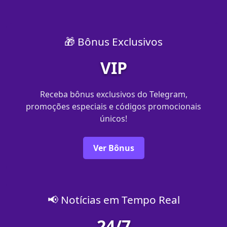
🎁 Bônus Exclusivos
VIP
Receba bônus exclusivos do Telegram,
promoções especiais e códigos promocionais
únicos!
Ver Bônus
📢 Notícias em Tempo Real
24/7