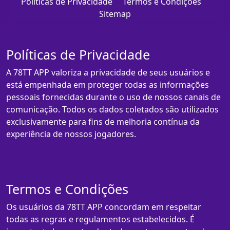
Políticas de Privacidade
Termos e Condições
Sitemap
Políticas de Privacidade
A 78TT APP valoriza a privacidade de seus usuários e
está empenhada em proteger todas as informações
pessoais fornecidas durante o uso de nossos canais de
comunicação. Todos os dados coletados são utilizados
exclusivamente para fins de melhoria contínua da
experiência de nossos jogadores.
Termos e Condições
Os usuários da 78TT APP concordam em respeitar
todas as regras e regulamentos estabelecidos. É