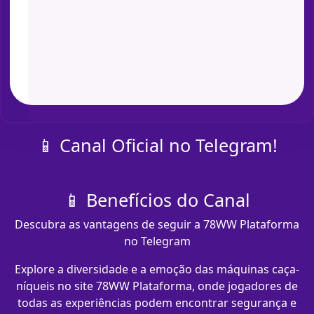
📱 Canal Oficial no Telegram!
📱 Benefícios do Canal
Descubra as vantagens de seguir a 78WW Plataforma
no Telegram
Explore a diversidade e a emoção das máquinas caça-
níqueis no site 78WW Plataforma, onde jogadores de
todas as experiências podem encontrar segurança e