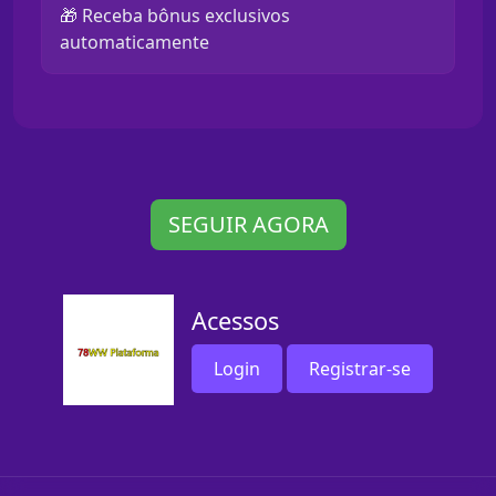
🎁 Receba bônus exclusivos
automaticamente
SEGUIR AGORA
Acessos
Login
Registrar-se