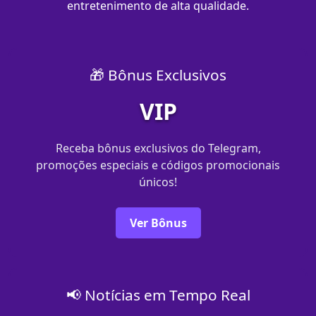
entretenimento de alta qualidade.
🎁 Bônus Exclusivos
VIP
Receba bônus exclusivos do Telegram,
promoções especiais e códigos promocionais
únicos!
Ver Bônus
📢 Notícias em Tempo Real