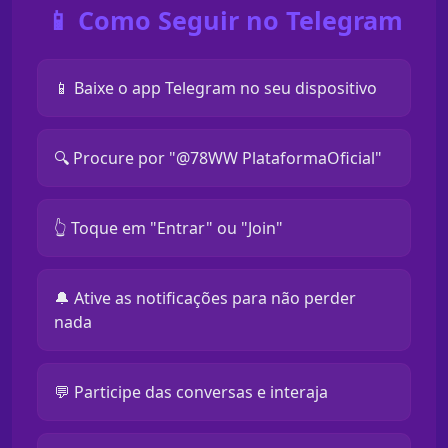
📱 Como Seguir no Telegram
📱 Baixe o app Telegram no seu dispositivo
🔍 Procure por "@78WW PlataformaOficial"
👆 Toque em "Entrar" ou "Join"
🔔 Ative as notificações para não perder
nada
💬 Participe das conversas e interaja