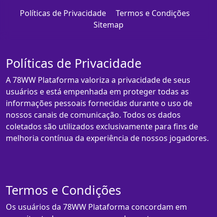
Políticas de Privacidade
Termos e Condições
Sitemap
Políticas de Privacidade
A 78WW Plataforma valoriza a privacidade de seus
usuários e está empenhada em proteger todas as
informações pessoais fornecidas durante o uso de
nossos canais de comunicação. Todos os dados
coletados são utilizados exclusivamente para fins de
melhoria contínua da experiência de nossos jogadores.
Termos e Condições
Os usuários da 78WW Plataforma concordam em