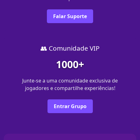
Falar Suporte
👥 Comunidade VIP
1000+
Junte-se a uma comunidade exclusiva de
jogadores e compartilhe experiências!
Entrar Grupo