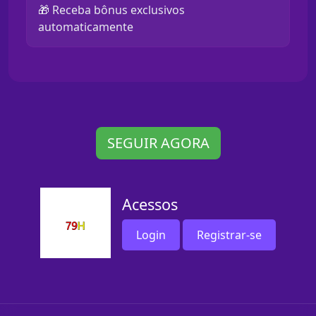
🎁 Receba bônus exclusivos
automaticamente
SEGUIR AGORA
Acessos
Login
Registrar-se