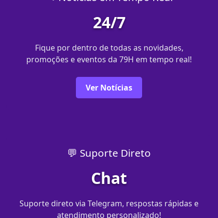
24/7
Fique por dentro de todas as novidades,
promoções e eventos da 79H em tempo real!
Ver Notícias
💬 Suporte Direto
Chat
Suporte direto via Telegram, respostas rápidas e
atendimento personalizado!