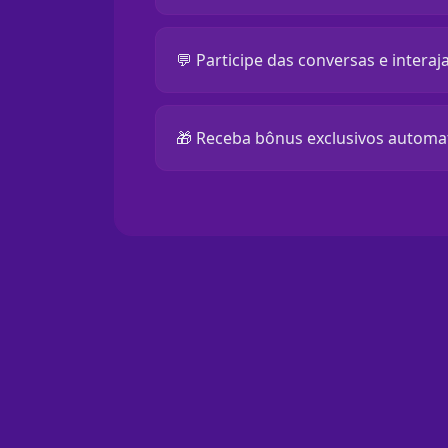
💬 Participe das conversas e interaj
🎁 Receba bônus exclusivos autom