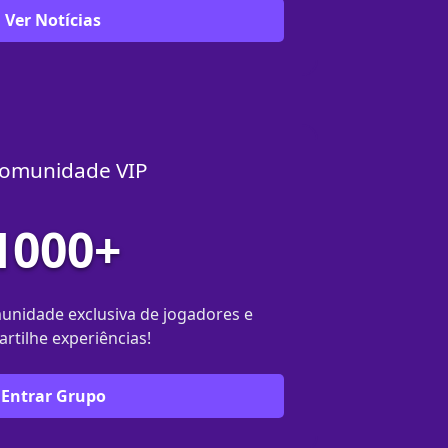
Ver Notícias
Comunidade VIP
1000+
unidade exclusiva de jogadores e
rtilhe experiências!
Entrar Grupo