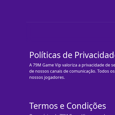
Políticas de Privacida
A 79M Game Vip valoriza a privacidade de 
de nossos canais de comunicação. Todos os 
nossos jogadores.
Termos e Condições