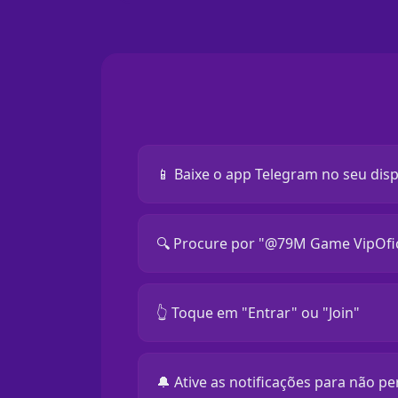
📱 Baixe o app Telegram no seu disp
🔍 Procure por "@79M Game VipOfic
👆 Toque em "Entrar" ou "Join"
🔔 Ative as notificações para não p