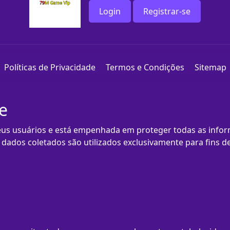
Login
Registrar-se
Políticas de Privacidade
Termos e Condições
Sitemap
de
seus usuários e está empenhada em proteger todas as info
dados coletados são utilizados exclusivamente para fins d