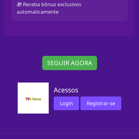
🎁 Receba bônus exclusivos
automaticamente
SEGUIR AGORA
Acessos
Login
Registrar-se