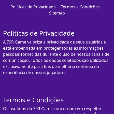
Políticas de Privacidade
Termos e Condições
Sitemap
Políticas de Privacidade
A 79R Game valoriza a privacidade de seus usuários e
está empenhada em proteger todas as informações
pessoais fornecidas durante o uso de nossos canais de
comunicação. Todos os dados coletados são utilizados
exclusivamente para fins de melhoria contínua da
experiência de nossos jogadores.
Termos e Condições
Os usuários da 79R Game concordam em respeitar