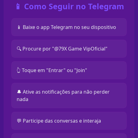
📱 Como Seguir no Telegram
📱 Baixe o app Telegram no seu dispositivo
🔍 Procure por "@79X Game VipOficial"
👆 Toque em "Entrar" ou "Join"
🔔 Ative as notificações para não perder
nada
💬 Participe das conversas e interaja