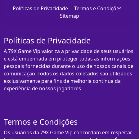
Políticas de Privacidade
Termos e Condições
Sitemap
Políticas de Privacidade
A 79X Game Vip valoriza a privacidade de seus usuários
e está empenhada em proteger todas as informações
pessoais fornecidas durante o uso de nossos canais de
comunicação. Todos os dados coletados são utilizados
exclusivamente para fins de melhoria contínua da
experiência de nossos jogadores.
Termos e Condições
Os usuários da 79X Game Vip concordam em respeitar