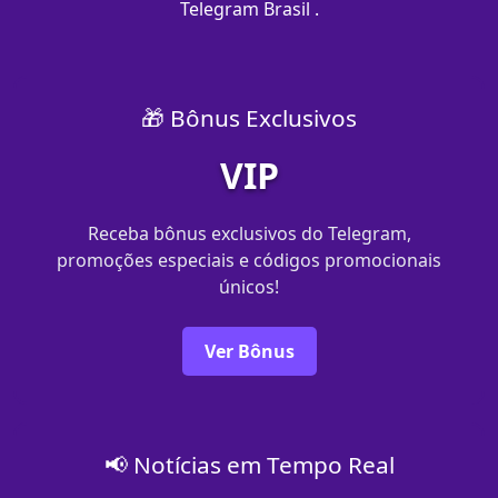
Telegram Brasil .
🎁 Bônus Exclusivos
VIP
Receba bônus exclusivos do Telegram,
promoções especiais e códigos promocionais
únicos!
Ver Bônus
📢 Notícias em Tempo Real