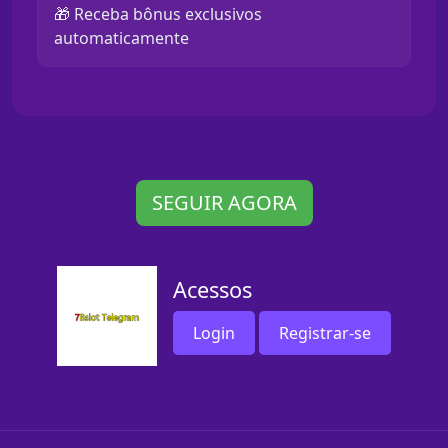
🎁 Receba bônus exclusivos
automaticamente
SEGUIR AGORA
Acessos
Login
Registrar-se